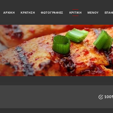
ΑΡΧΙΚΉ
ΚΡΆΤΗΣΗ
ΦΩΤΟΓΡΑΦΊΕΣ
ΚΡΙΤΙΚΉ
ΜΕΝΟΎ
ΕΠΑ
100%