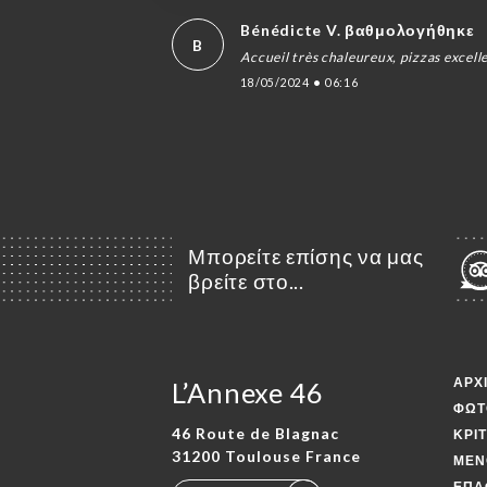
Bénédicte V. βαθμολογήθηκε
B
Accueil très chaleureux, pizzas excell
18/05/2024
•
06:16
Μπορείτε επίσης να μας
βρείτε στο...
ΑΡΧ
L’Annexe 46
ΦΩΤ
46 Route de Blagnac
ΚΡΙ
31200 Toulouse France
ΜΕΝ
ΕΠΑ