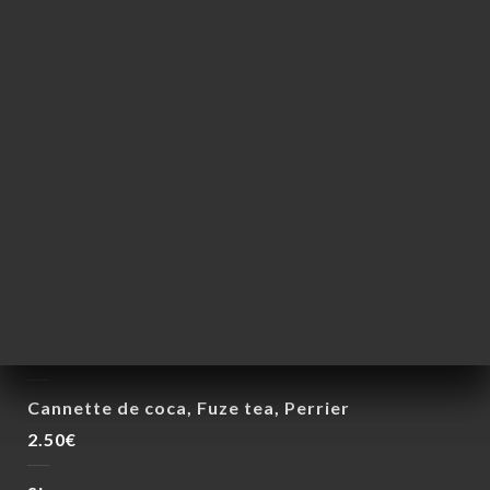
Le verre de vin
3.50€
Le verre de Banyuls
4.00€
BIÈRES
Blonde artisanale
25cl
75cl
3.50€
9.00€
NON ALCOOLISÉ
Cannette de coca, Fuze tea, Perrier
2.50€