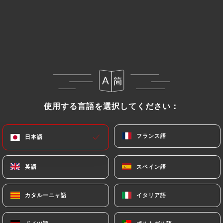
FORMULES
ENTRÉES
PLATS
DESSERTS
SUG
FORMULES
Plat du jour
13.50€
使用する言語を選択してください：
使用する言語を選択してください：
Entrée + Plat
16.00€
フランス語
フランス語
日本語
日本語
Plat + Dessert
英語
英語
スペイン語
スペイン語
16.00€
Entrée + Plat + Dessert
カタルーニャ語
カタルーニャ語
イタリア語
イタリア語
19.00€