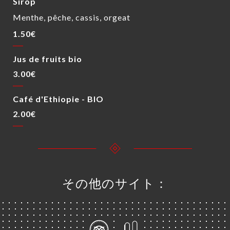
Sirop
Menthe, pêche, cassis, orgeat
1.50€
Jus de fruits bio
3.00€
Café d'Ethiopie - BIO
2.00€
その他のサイト：