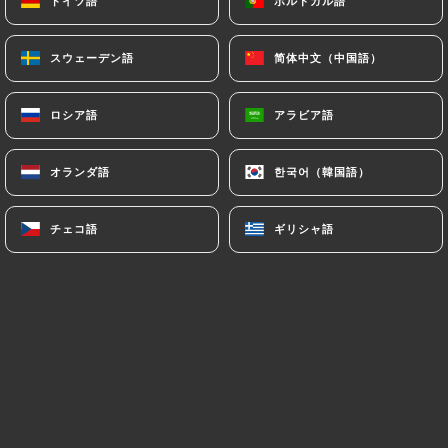
ドイツ語
ドイツ語
ポルトガル語
ポルトガル語
スウェーデン語
スウェーデン語
简体中文（中国語）
简体中文（中国語）
ENTRÉES
ロシア語
ロシア語
アラビア語
アラビア語
Salade de foie de volaille
オランダ語
オランダ語
한국어（韓国語）
한국어（韓国語）
Salade de coeurs de canard
チェコ語
チェコ語
ギリシャ語
ギリシャ語
Salade de saumon fumé
Salade de Hareng de Fecamp
Soupe de légumes au fond de veau