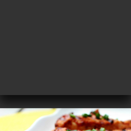
PT
MENU
/
PÁGINA INICIAL
GALERIA
Galeria