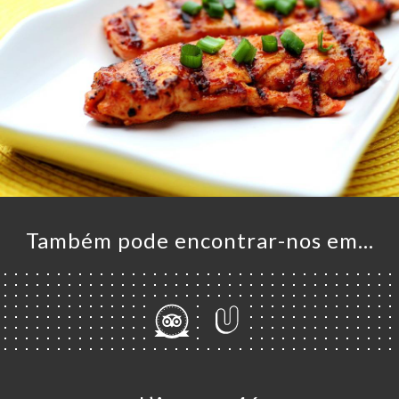
NA
Também pode encontrar-nos em…
AL
RVAR
ERIA
IAÇÃO
NU
ACTO